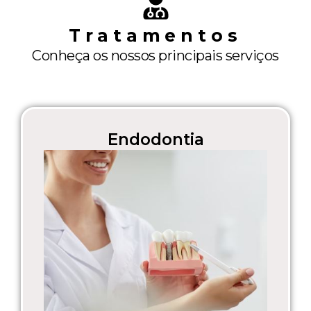
o
g
a
o
r
p
Tratamentos
k
a
p
m
Conheça os nossos principais serviços
Endodontia